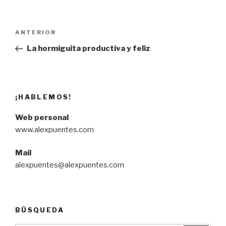
Navegación
Entrada
ANTERIOR
de
anterior:
La hormiguita productiva y feliz
entradas
¡HABLEMOS!
Web personal
www.alexpuentes.com
Mail
alexpuentes@alexpuentes.com
BÚSQUEDA