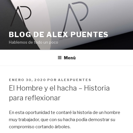
Ir
al
contenido
BLOG DE ALEX PUENTES
Hablemos de todo un poco
Menú
PUBLICADO
ENERO 30, 2020
POR
ALEXPUENTES
EL
El Hombre y el hacha – Historia
para reflexionar
En esta oportunidad te contaré la historia de un hombre
muy trabajador, que con su hacha podía demostrar su
compromiso cortando árboles.