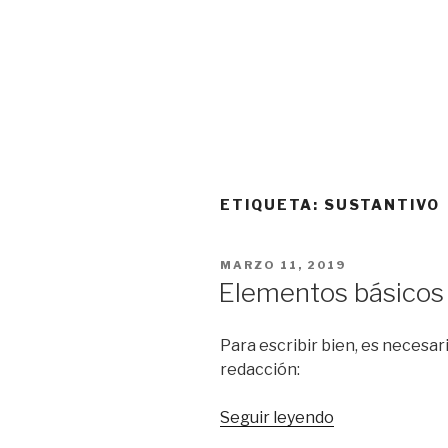
ETIQUETA:
SUSTANTIVO
PUBLICADO
MARZO 11, 2019
EL
Elementos básicos
Para escribir bien, es necesa
redacción:
“Elementos
Seguir leyendo
básicos