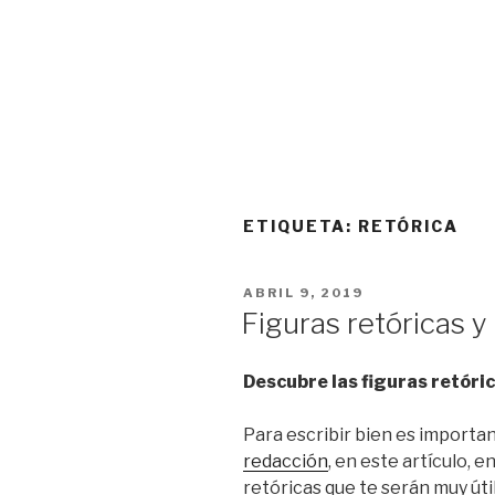
ETIQUETA:
RETÓRICA
PUBLICADO
ABRIL 9, 2019
EL
Figuras retóricas y
Descubre
las figuras retór
Para escribir bien es importa
redacción
, en este artículo, 
retóricas que te serán muy útil