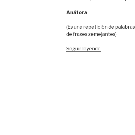
Anáfora
(Es una repetición de palabras 
de frases semejantes)
“Figuras
Seguir leyendo
retóricas
y
ejemplos”