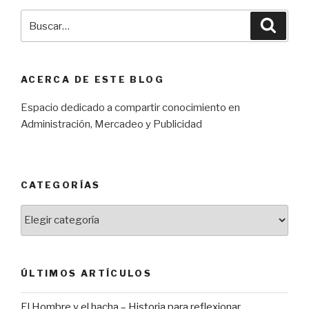
Buscar
Búsqu
por:
ACERCA DE ESTE BLOG
Espacio dedicado a compartir conocimiento en
Administración, Mercadeo y Publicidad
CATEGORÍAS
Categorías
ÚLTIMOS ARTÍCULOS
El Hombre y el hacha – Historia para reflexionar