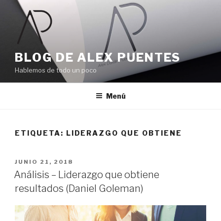
Ir
al
contenido
BLOG DE ALEX PUENTES
Hablemos de todo un poco
Menú
ETIQUETA:
LIDERAZGO QUE OBTIENE
PUBLICADO
JUNIO 21, 2018
EL
Análisis – Liderazgo que obtiene
resultados (Daniel Goleman)