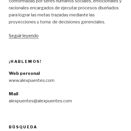
conformadas por seres humanos sociales, emocionales y
racionales encargados de ejecutar procesos diseñados
para lograr las metas trazadas mediante las
proyecciones y toma de decisiones gerenciales.
“Análisis
Seguir leyendo
–
Liderazgo
que
¡HABLEMOS!
obtiene
resultados
Web personal
(Daniel
www.alexpuentes.com
Goleman)”
Mail
alexpuentes@alexpuentes.com
BÚSQUEDA