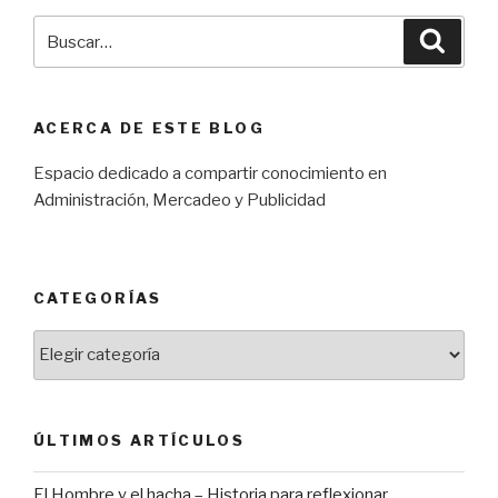
Buscar
Búsqu
por:
ACERCA DE ESTE BLOG
Espacio dedicado a compartir conocimiento en
Administración, Mercadeo y Publicidad
CATEGORÍAS
Categorías
ÚLTIMOS ARTÍCULOS
El Hombre y el hacha – Historia para reflexionar