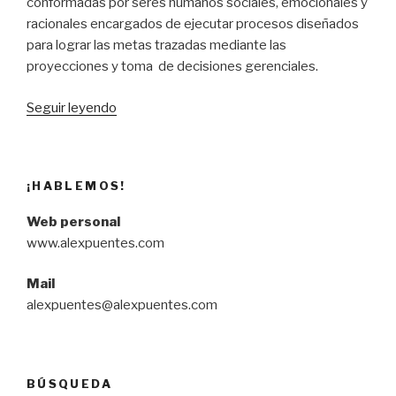
conformadas por seres humanos sociales, emocionales y
racionales encargados de ejecutar procesos diseñados
para lograr las metas trazadas mediante las
proyecciones y toma de decisiones gerenciales.
“Análisis
Seguir leyendo
–
Liderazgo
que
¡HABLEMOS!
obtiene
resultados
Web personal
(Daniel
www.alexpuentes.com
Goleman)”
Mail
alexpuentes@alexpuentes.com
BÚSQUEDA