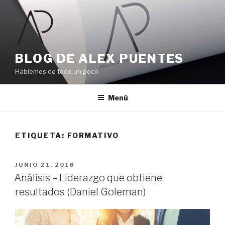
Ir
al
contenido
BLOG DE ALEX PUENTES
Hablemos de todo un poco
Menú
ETIQUETA:
FORMATIVO
PUBLICADO
JUNIO 21, 2018
EL
Análisis – Liderazgo que obtiene
resultados (Daniel Goleman)