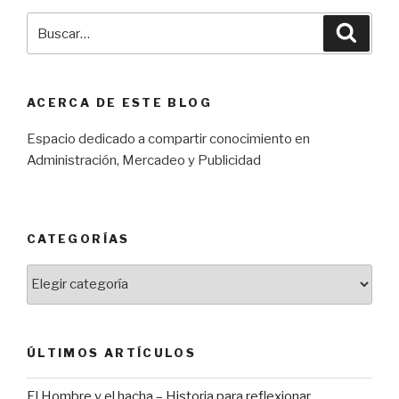
Buscar
Búsqu
por:
ACERCA DE ESTE BLOG
Espacio dedicado a compartir conocimiento en
Administración, Mercadeo y Publicidad
CATEGORÍAS
Categorías
ÚLTIMOS ARTÍCULOS
El Hombre y el hacha – Historia para reflexionar