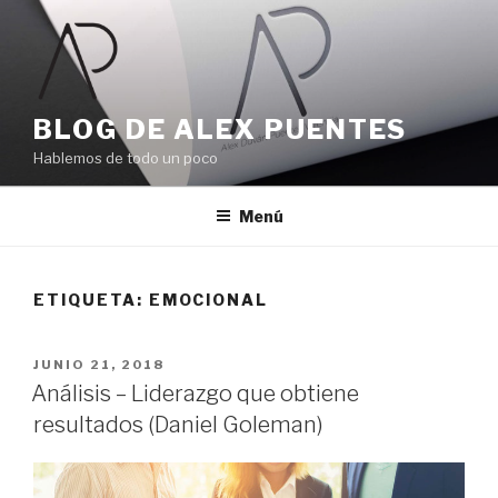
Ir
al
contenido
BLOG DE ALEX PUENTES
Hablemos de todo un poco
Menú
ETIQUETA:
EMOCIONAL
PUBLICADO
JUNIO 21, 2018
EL
Análisis – Liderazgo que obtiene
resultados (Daniel Goleman)