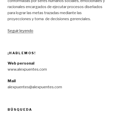
conformadas por seres humanos sociales, emocionales y
racionales encargados de ejecutar procesos diseñados
para lograr las metas trazadas mediante las
proyecciones y toma de decisiones gerenciales.
“Análisis
Seguir leyendo
–
Liderazgo
que
¡HABLEMOS!
obtiene
resultados
Web personal
(Daniel
www.alexpuentes.com
Goleman)”
Mail
alexpuentes@alexpuentes.com
BÚSQUEDA