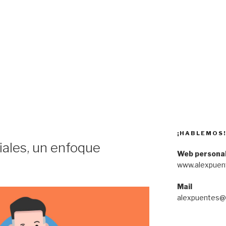
¡HABLEMOS
iales, un enfoque
Web persona
www.alexpuen
Mail
alexpuentes@