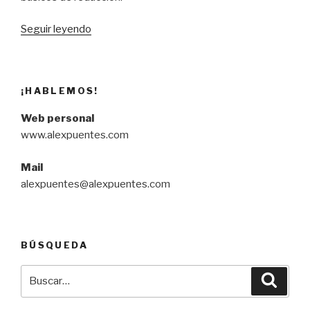
“Elementos
Seguir leyendo
básicos
de
redacción”
¡HABLEMOS!
Web personal
www.alexpuentes.com
Mail
alexpuentes@alexpuentes.com
BÚSQUEDA
Buscar
Búsqu
por: